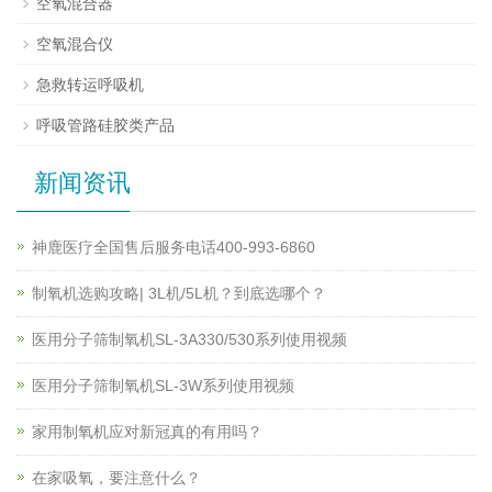
空氧混合器
空氧混合仪
急救转运呼吸机
呼吸管路硅胶类产品
新闻资讯
神鹿医疗全国售后服务电话400-993-6860
制氧机选购攻略| 3L机/5L机？到底选哪个？
医用分子筛制氧机SL-3A330/530系列使用视频
医用分子筛制氧机SL-3W系列使用视频
家用制氧机应对新冠真的有用吗？
在家吸氧，要注意什么？